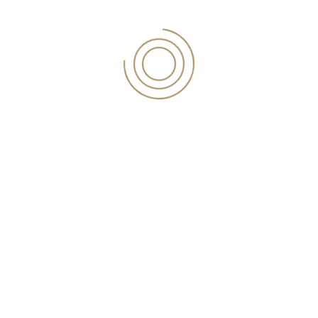
Για τα δάνεια αυτά, θα εφαρμόζονται οι εσωτερικές
διαδικασίες και το ισχύον θεσμικό πλαίσιο των
Πιστωτικών Ιδρυμάτων, με τον περιορισμό ότι η
ρύθμιση,
δεν θα πρέπει να μειώνει το ποσό της σύμβασης
δανείου κατά τρόπο που το τελικώς επιστρεφόμενο
κεφάλαιο θα είναι μικρότερο του συνολικού ποσού
που
έχει εκταμιευθεί, ούτε να αυξάνει το επιτόκιο το
οποίο θα παραμένει το ίδιο ή μειωμένο προς
εξυπηρέτηση της ρυθμισμένης οφειλής, ούτε να
αυξάνει την
διάρκεια αποπληρωμής πέραν της ανώτατης διάρκειας
των τριάντα (30) ετών, ούτε να προβαίνει σε
κεφαλαιοποίηση τόκων ή τόκων υπερημερίας.
Το ποσό του διαχειριστικού κόστους που