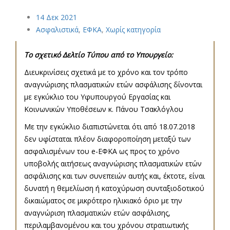
Post
14
Δεκ 2021
Ασφαλιστικά
,
ΕΦΚΑ
,
Χωρίς κατηγορία
navigation
Το σχετικό Δελτίο Τύπου από το Υπουργείο:
Διευκρινίσεις σχετικά με το χρόνο και τον τρόπο
αναγνώρισης πλασματικών ετών ασφάλισης δίνονται
με εγκύκλιο του Υφυπουργού Εργασίας και
Κοινωνικών Υποθέσεων κ. Πάνου Τσακλόγλου
Με την εγκύκλιο διαπιστώνεται ότι από 18.07.2018
δεν υφίσταται πλέον διαφοροποίηση μεταξύ των
ασφαλισμένων του e-ΕΦΚΑ ως προς το χρόνο
υποβολής αιτήσεως αναγνώρισης πλασματικών ετών
ασφάλισης και των συνεπειών αυτής και, έκτοτε, είναι
δυνατή η θεμελίωση ή κατοχύρωση συνταξιοδοτικού
δικαιώματος σε μικρότερο ηλικιακό όριο με την
αναγνώριση πλασματικών ετών ασφάλισης,
περιλαμβανομένου και του χρόνου στρατιωτικής