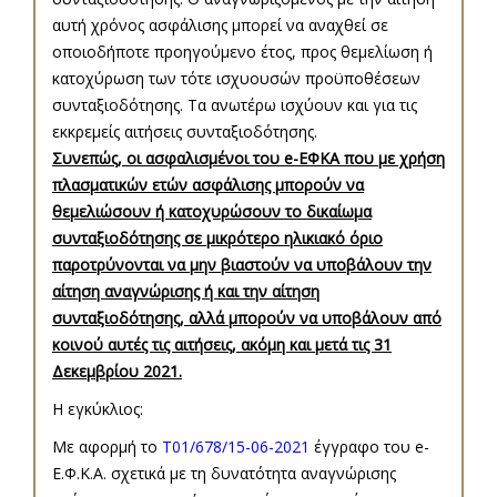
αυτή χρόνος ασφάλισης μπορεί να αναχθεί σε
οποιοδήποτε προηγούμενο έτος, προς θεμελίωση ή
κατοχύρωση των τότε ισχυουσών προϋποθέσεων
συνταξιοδότησης. Τα ανωτέρω ισχύουν και για τις
εκκρεμείς αιτήσεις συνταξιοδότησης.
Συνεπώς, οι ασφαλισμένοι του e-ΕΦΚΑ που με χρήση
πλασματικών ετών ασφάλισης μπορούν να
θεμελιώσουν ή κατοχυρώσουν το δικαίωμα
συνταξιοδότησης σε μικρότερο ηλικιακό όριο
παροτρύνονται να μην βιαστούν να υποβάλουν την
αίτηση αναγνώρισης ή και την αίτηση
συνταξιοδότησης, αλλά μπορούν να υποβάλουν από
κοινού αυτές τις αιτήσεις, ακόμη και μετά τις 31
Δεκεμβρίου 2021.
Η εγκύκλιος:
Με αφορμή το
Τ01/678/15-06-2021
έγγραφο του e-
Ε.Φ.Κ.Α. σχετικά με τη δυνατότητα αναγνώρισης