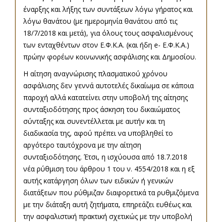
έναρξης και λήξης των συντάξεων λόγω γήρατος και
λόγω θανάτου (με ημερομηνία θανάτου από τις
18/7/2018 και μετά), για όλους τους ασφαλισμένους
των ενταχθέντων στον Ε.Φ.Κ.Α. (και ήδη e- Ε.Φ.Κ.Α.)
πρώην φορέων κοινωνικής ασφάλισης και Δημοσίου.
Η αίτηση αναγνώρισης πλασματικού χρόνου
ασφάλισης δεν γεννά αυτοτελές δικαίωμα σε κάποια
παροχή αλλά κατατείνει στην υποβολή της αίτησης
συνταξιοδότησης προς άσκηση του δικαιώματος
σύνταξης και συνεντέλλεται με αυτήν και τη
διαδικασία της, αφού πρέπει να υποβληθεί το
αργότερο ταυτόχρονα με την αίτηση
συνταξιοδότησης. Έτσι, η ισχύουσα από 18.7.2018
νέα ρύθμιση του άρθρου 1 του ν. 4554/2018 και η εξ
αυτής κατάργηση όλων των ειδικών ή γενικών
διατάξεων που ρύθμιζαν διαφορετικά τα ρυθμιζόμενα
με την διάταξη αυτή ζητήματα, επηρεάζει ευθέως και
την ασφαλιστική πρακτική σχετικώς με την υποβολή