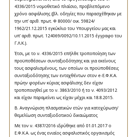
4336/2015 νομοθετικό πλαίσιο, προβλεπόμενο
χρόνο ασφάλισης (βλ. οδηγίες που παρασχέθηκαν με
την υπ’ αριθ. πρωτ. Φ 80000/ οικ. 59824/
1962/21.12.2015 εγκύκλιο του Υπουργείου μας και
υπ’ αριθ. πρωτ. 124069/0092/10.11.2015 έγγραφο του
Γ.Λ.Κ.).
Έτσι, με το ν. 4336/2015 επήλθε τροποποίηση των
προϋποθέσεων συνταξιοδότησης και για εκείνους
τους ασφαλισμένους, των οποίων οι προϋποθέσεις
συνταξιοδότησης των ενταχθέντων στον e-Ε.Φ.Κ.Α.
πρώην φορέων κύριας ασφάλισης δεν είχαν
τροποποιηθεί με το ν. 3863/2010 ή το ν. 4093/2012
και είχαν παραμείνει ως είχαν μέχρι και 18.8.2015.
Β. Αναγνώριση πλασματικών ετών για κατοχύρωση/
θεμελίωση συνταξιοδοτικού δικαιώματος
Με τον ν. 4387/2016 ιδρύθηκε από 01.01.2017 ο
Ε.Φ.Κ.Α. ως ένας ενιαίος ασφαλιστικός οργανισμός