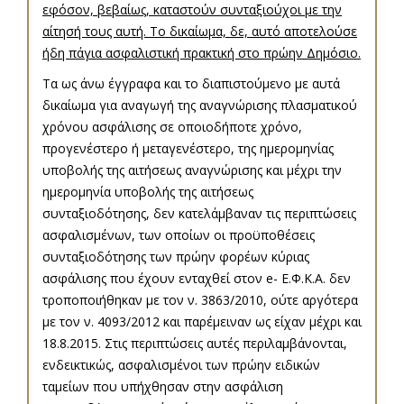
εφόσον, βεβαίως, καταστούν συνταξιούχοι με την
αίτησή τους αυτή. Το δικαίωμα, δε, αυτό αποτελούσε
ήδη πάγια ασφαλιστική πρακτική στο πρώην Δημόσιο.
Τα ως άνω έγγραφα και το διαπιστούμενο με αυτά
δικαίωμα για αναγωγή της αναγνώρισης πλασματικού
χρόνου ασφάλισης σε οποιοδήποτε χρόνο,
προγενέστερο ή μεταγενέστερο, της ημερομηνίας
υποβολής της αιτήσεως αναγνώρισης και μέχρι την
ημερομηνία υποβολής της αιτήσεως
συνταξιοδότησης, δεν κατελάμβαναν τις περιπτώσεις
ασφαλισμένων, των οποίων οι προϋποθέσεις
συνταξιοδότησης των πρώην φορέων κύριας
ασφάλισης που έχουν ενταχθεί στον e- Ε.Φ.Κ.Α. δεν
τροποποιήθηκαν με τον ν. 3863/2010, ούτε αργότερα
με τον ν. 4093/2012 και παρέμειναν ως είχαν μέχρι και
18.8.2015. Στις περιπτώσεις αυτές περιλαμβάνονται,
ενδεικτικώς, ασφαλισμένοι των πρώην ειδικών
ταμείων που υπήχθησαν στην ασφάλιση