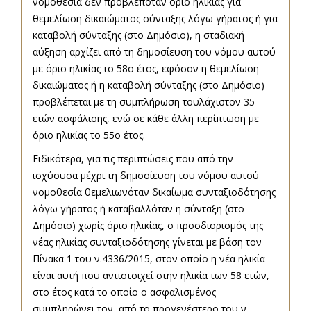
νομοθεσία δεν προβλεπόταν όριο ηλικίας για
θεμελίωση δικαιώματος σύνταξης λόγω γήρατος ή για
καταβολή σύνταξης (στο Δημόσιο), η σταδιακή
αύξηση αρχίζει από τη δημοσίευση του νόμου αυτού
με όριο ηλικίας το 58ο έτος, εφόσον η θεμελίωση
δικαιώματος ή η καταβολή σύνταξης (στο Δημόσιο)
προβλέπεται με τη συμπλήρωση τουλάχιστον 35
ετών ασφάλισης, ενώ σε κάθε άλλη περίπτωση με
όριο ηλικίας το 55ο έτος.
Ειδικότερα, για τις περιπτώσεις που από την
ισχύουσα μέχρι τη δημοσίευση του νόμου αυτού
νομοθεσία θεμελιωνόταν δικαίωμα συνταξιοδότησης
λόγω γήρατος ή καταβαλλόταν η σύνταξη (στο
Δημόσιο) χωρίς όριο ηλικίας, ο προσδιορισμός της
νέας ηλικίας συνταξιοδότησης γίνεται με βάση τον
Πίνακα 1 του ν.4336/2015, στον οποίο η νέα ηλικία
είναι αυτή που αντιστοιχεί στην ηλικία των 58 ετών,
στο έτος κατά το οποίο ο ασφαλισμένος
συμπληρώνει τον, από το προγενέστερο του ν.