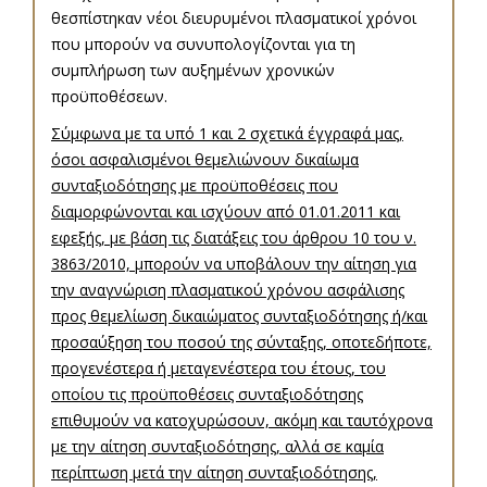
θεσπίστηκαν νέοι διευρυμένοι πλασματικοί χρόνοι
που μπορούν να συνυπολογίζονται για τη
συμπλήρωση των αυξημένων χρονικών
προϋποθέσεων.
Σύμφωνα με τα υπό 1 και 2 σχετικά έγγραφά μας,
όσοι ασφαλισμένοι θεμελιώνουν δικαίωμα
συνταξιοδότησης με προϋποθέσεις που
διαμορφώνονται και ισχύουν από 01.01.2011 και
εφεξής, με βάση τις διατάξεις του άρθρου 10 του ν.
3863/2010, μπορούν να υποβάλουν την αίτηση για
την αναγνώριση πλασματικού χρόνου ασφάλισης
προς θεμελίωση δικαιώματος συνταξιοδότησης ή/και
προσαύξηση του ποσού της σύνταξης, οποτεδήποτε,
προγενέστερα ή μεταγενέστερα του έτους, του
οποίου τις προϋποθέσεις συνταξιοδότησης
επιθυμούν να κατοχυρώσουν, ακόμη και ταυτόχρονα
με την αίτηση συνταξιοδότησης, αλλά σε καμία
περίπτωση μετά την αίτηση συνταξιοδότησης,