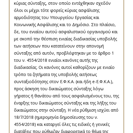
κύριας σύνταξης, στον οποίο εντάχθηκαν σχεδόν
όλοι οι μέχρι τότε φορείς κύριας ασφάλισης
αρμοδιότητας του Υπουργείου Εργασίας και
Κοινωνικής Ασφάλισης και το Δημόσιο. Στο πλαίσιο,
δε, του ενιαίου αυτού ασφαλιστικού οργανισμού και
με σκοπό την θέσπιση ενιαίας διαδικασίας υποβολής
των αιτήσεων που κατατείνουν στην απονομή
σύνταξης από αυτόν, προβλέφτηκαν με το άρθρο 1
του ν. 4554/2018 ενιαίοι κανόνες αυτής της
διαδικασίας. Οι κανόνες αυτοί καθορίζουν με ενιαίο
τρόπο τα ζητήματα της υποβολής αιτήσεως
συνταξιοδότησης στον Ε.Φ.Κ.Α. (και ήδη e-Ε.Φ.Κ.Α.),
προς άσκηση του δικαιώματος σύνταξης λόγω
γήρατος ή θανάτου από τους ασφαλισμένους του, της
έναρξης του δικαιώματος σύνταξης και της λήξης του
δικαιώματος στην σύνταξη. Η νέα ρύθμιση ισχύει από
18/7/2018 (ημερομηνία δημοσίευσης του ν.
4554/2018) και καταργεί όλες τις ειδικές ή γενικές
διατάξεις που ρύθμιζαν διαφορετικά το θέμα της