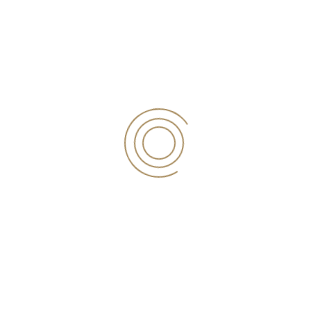
Μυτιλήνη:
2251040115
-
6980111423
-
Viber
Αγιάσος:
2252023314
Ερμού 217, Μυτιλήνη | Αγιάσος
Στοχεύουμε σε ισχυρές και μακροχρόνιες σχέσεις αξίας µε τους
πελάτες µας και δεσµευόµαστε να προσφέρουμε το υψηλότερο
επίπεδο υπηρεσιών µε συνέπεια, ακεραιότητα και
επαγγελµατικότητα.
NEWSLETTER