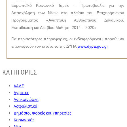
Ευρωπαϊκό Κοινωνικό Ταμείο – Πρωτοβουλία για την
Απασχόληση των Νέων στο πλαίσιο του Επιχειρησιακού
Προγράμματος «Ανάπτυξη Ανθρώπινου Δυναμικού,
Εκπαίδευση και Δια βίου Μάθηση 2014 – 2020».
Για περισσότερες πληροφορίες, οι ενδιαφερόμενοι μπορούν να
επισκεφτούν τον ιστότοπο της ΔΥΠΑ
www
.
dypa
.
gov
.
gr
ΚΑΤΗΓΟΡΙΕΣ
ΑΑΔΕ
Αγρότες
Ανακοινώσεις
Ασφαλιστικά
Δημόσιοι Φορείς και Υπηρεσίες
Κορωνοϊός
Νέα