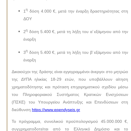
η
1
δόση 4.000 €, μετά την έναρξη δραστηριότητας στη
ΔΟΥ
η
2
δόση 5.400 €, μετά τη λήξη του α’ εξάμηνου από την
έναρξη
η
3
δόση 5.400 €, μετά τη λήξη του β’ εξάμηνου από την
έναρξη
Δικαιούχοι της δράσης είναι εγγεγραμμένοι άνεργοι στο μητρώο
της ΔΥΠΑ ηλικίας 18-29 ετών, που υποβάλλουν αίτηση
χρηματοδότησης και πρόταση επιχειρηματικού σχεδίου μέσω
του Πληροφοριακού Συστήματος Κρατικών Ενισχύσεων
(ΠΣΚΕ) του Υπουργείου Ανάπτυξης και Επενδύσεων στη
διεύθυνση
https://www.ependyseis.gr
Το πρόγραμμα, συνολικού προϋπολογισμού 45.000.000 €,
συγχρηματοδοτείται από το Ελληνικό Δημόσιο και το