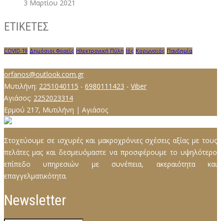
3 Μαρτίου 2021
ΕΤΙΚΕΤΕΣ
COVID-19
Δημόσιοι Φορείς
Ηλεκτρονική Πύλη
Ιός
Κορωνοϊός
Πανδημία
orfanos@outlook.com.gr
Μυτιλήνη:
2251040115
-
6980111423
-
Viber
Αγιάσος:
2252023314
Ερμού 217, Μυτιλήνη | Αγιάσος
Στοχεύουμε σε ισχυρές και μακροχρόνιες σχέσεις αξίας µε τους
πελάτες µας και δεσµευόµαστε να προσφέρουμε το υψηλότερο
επίπεδο υπηρεσιών µε συνέπεια, ακεραιότητα και
επαγγελµατικότητα.
Newsletter