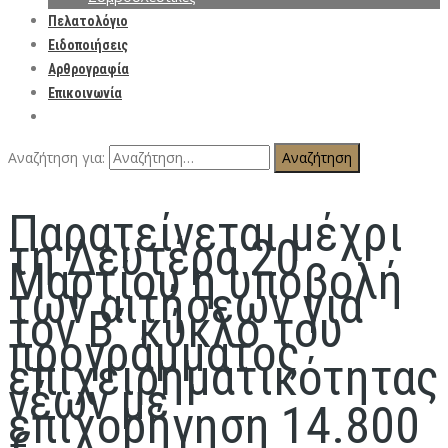
Πελατολόγιο
Ειδοποιήσεις
Αρθρογραφία
Επικοινωνία
Αναζήτηση για:
Παρατείνεται μέχρι
τη Δευτέρα 20
Μαρτίου η υποβολή
των αιτήσεων για
τον Β΄ κύκλο του
προγράμματος
επιχειρηματικότητας
νέων με
επιχορήγηση 14.800