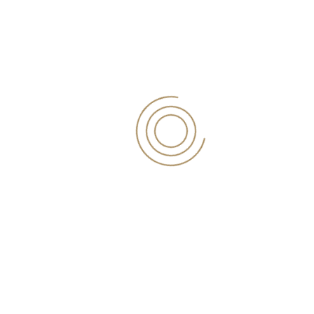
ενεργειακών αναγκών σε
οικισμούς των οποίων ο
Κεφάλαια
συντελεστής επιδότησης, είναι
επανεκκίνησης για
την εστίαση-
μεγαλύτερος ή ίσος της μονάδας
Επιδότηση 7% του
(1), το ως άνω υπολογιζόμενο
τζίρου του 2019.
ύψος του επιδόματος,
20 Απριλίου 2021
προσαυξάνεται κατά ποσοστό
εικοσιπέντε τοις εκατό (25%) και
Προκαταβολή
δεν μπορεί να υπερβαίνει το
Σύνταξης
ποσό των χιλίων (1000) ευρώ κατ’
(Προϋποθέσεις-
Διαδικασία-Ποσά)
ανώτατο όριο.
3 Μαρτίου 2021
Read more at Taxheaven:
https://www.taxheaven.gr/news/61419/h-
apofash-gia-to-epidoma-
oermanshs-20222023-oi-
ΕΤΙΚΕΤΕΣ
dikaioyxoi-kai-oi-proypooeseis-
gia-th-xorhghsh-toy