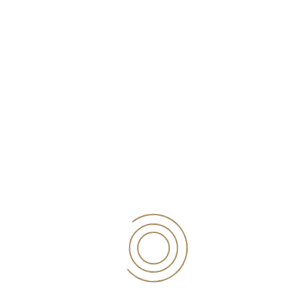
έχουν πραγματοποιήσει εργαστηριακό rapid test
αντιγόνου έως 48 ώρες πριν. Έλεγχος βεβαίωσης
εμβολιασμού, νόσησης, αρνητικού τεστ και έλεγχος
ταυτοπροσωπίας στην είσοδο της επιχείρησης με την
εφαρμογή covid free app.
10. Όλοι οι υπόλοιποι κλειστοί χώροι εργασίας
Ο εργοδότης διατηρεί βάσει νόμου το δικαίωμα να
γνωρίζει αν οι εργαζόμενοι στην επιχείρησή του είναι
εμβολιασμένοι και υποχρεούται να ελέγχει την
εγκυρότητα της βεβαίωσης αρνητικού τεστ για τους
ανεμβολίαστους εργαζόμενους, αναλόγως της
συχνότητας διάγνωσης που έχει οριστεί για την
κατηγορία δραστηριότητας.
11. Χρήση Μάσκας για εμβολιασμένους και
ανεμβολίαστους
Υποχρεωτική χρήση μάσκας σε όλους τους κλειστούς