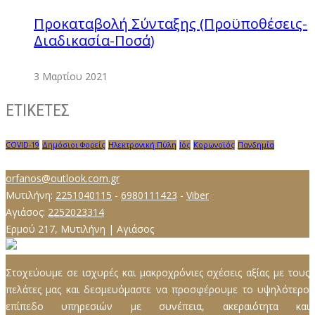
Προκαταβολή Σύνταξης (Προϋποθέσεις-
Διαδικασία-Ποσά)
3 Μαρτίου 2021
ΕΤΙΚΕΤΕΣ
COVID-19
Δημόσιοι Φορείς
Ηλεκτρονική Πύλη
Ιός
Κορωνοϊός
Πανδημία
orfanos@outlook.com.gr
Μυτιλήνη:
2251040115
-
6980111423
-
Viber
Αγιάσος:
2252023314
Ερμού 217, Μυτιλήνη | Αγιάσος
Στοχεύουμε σε ισχυρές και μακροχρόνιες σχέσεις αξίας µε τους
πελάτες µας και δεσµευόµαστε να προσφέρουμε το υψηλότερο
επίπεδο υπηρεσιών µε συνέπεια, ακεραιότητα και