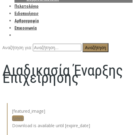
Πελατολόγιο
Ειδοποιήσεις
Αρθρογραφία
Επικοινωνία
Αναζήτηση για:
Διαδικασία Έναρξης
Επιχείρησης
[featured_image]
ΛΗΨΗ
Download is available until [expire_date]