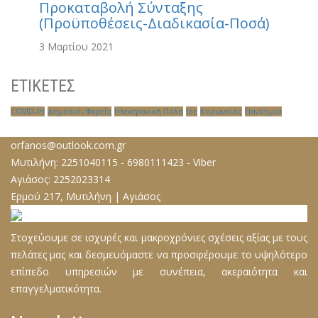
Προκαταβολή Σύνταξης
(Προϋποθέσεις-Διαδικασία-Ποσά)
3 Μαρτίου 2021
ΕΤΙΚΕΤΕΣ
COVID-19
Δημόσιοι Φορείς
Ηλεκτρονική Πύλη
Ιός
Κορωνοϊός
Πανδημία
orfanos@outlook.com.gr
Μυτιλήνη:
2251040115
-
6980111423
-
Viber
Αγιάσος:
2252023314
Ερμού 217, Μυτιλήνη | Αγιάσος
Στοχεύουμε σε ισχυρές και μακροχρόνιες σχέσεις αξίας µε τους
πελάτες µας και δεσµευόµαστε να προσφέρουμε το υψηλότερο
επίπεδο υπηρεσιών µε συνέπεια, ακεραιότητα και
επαγγελµατικότητα.