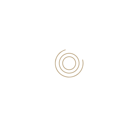
ασφαλιστικών υποχρεώσεων
και δόσεων ρυθμίσεων
ασφαλιστικών οφειλών.
Συγκεκριμένα:
α) Παράταση προθεσμίας
καταβολής τρεχουσών
ασφαλιστικών εισφορών
μηνών Φεβρουαρίου και
Μαρτίου 2020, οι οποίες
δύναται να καταβληθούν έως
30/9/2020 και έως
31/10/2020, αντίστοιχα.
β) Τρίμηνη παράταση της
προθεσμίας καταβολής
δόσεων ενεργών
ρυθμισμένων εργοδοτών-