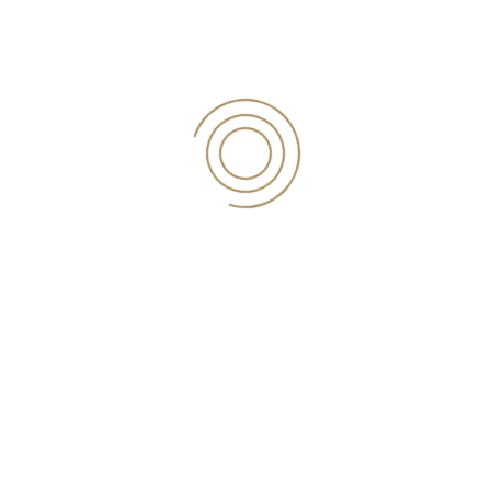
ν.
4727/2020
η οποία θα τεθεί σε εφαρμογή μέχρι τις
10 Μαρτίου σύμφωνα με δημοσιεύματα προκειμένου
τον Μάιο να λάβουν την προκαταβολή και τα
αναδρομικά που δικαιούνται.
Για παράδειγμα, αν κάποιος ασφαλισμένος έχει
υποβάλει αίτηση συνταξιοδότησης τον Φεβρουάριο
του 2019 και άρα η αίτησή του εκκρεμεί δύο χρόνια,
θα λάβει αναδρομικά 9.216 ευρώ και θα λαμβάνει 384
ευρώ τον μήνα μέχρι την έκδοση της προσωρινής ή
της οριστικής του σύνταξης (εφόσον δικαιούται 384
ευρώ).
Η χορήγηση του ποσού πιστοποιείται με την έκδοση
βεβαίωσης χορήγησης μέσω του πληροφοριακού
συστήματος του e-ΕΦΚΑ. Η βεβαίωση χορήγησης
προκαταβολής δεν συνεπάγεται δικαίωμα
προσωρινής ή οριστικής συνταξιοδότησης και δεν
συνιστά συνταξιοδοτική απόφαση.