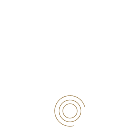
Δημόσιοι Φορείς
Ηλεκτρονική Πύλη
PREVIOUS POST
NEXT POST
Το πρώτο δεκαήμερο του Απριλίου το βοήθημα των 800 ευρώ.Διαδικασία και δικαιούχοι.
Με βεβαίωση κατοικίας ειδικής χρήσης η μετακίνηση των νησιωτών.
ΚΑΤΗΓΟΡΙΕΣ
ΑΑΔΕ