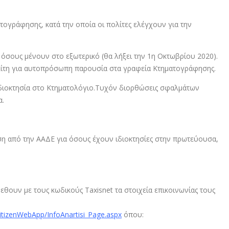
ατογράφησης, κατά την οποία οι πολίτες ελέγχουν για την
α όσους μένουν στο εξωτερικό (θα λήξει την 1η Οκτωβρίου 2020).
ολίτη για αυτοπρόσωπη παρουσία στα γραφεία Κτηματογράφησης.
ς ιδιοκτησία στο Κτηματολόγιο.Τυχόν διορθώσεις σφαλμάτων
α.
ωση από την ΑΑΔΕ για όσους έχουν ιδιοκτησίες στην πρωτεύουσα,
εθουν με τους κωδικούς Taxisnet τα στοιχεία επικοινωνίας τους
itizenWebApp/InfoAnartisi_Page.aspx
όπου: