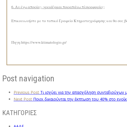
6. Αν έχω απορίες- χρειάζομαι παραπάνω πληροφορίες;
Επικοινωνήστε με το τοπικό Γραφείο Κτηματογράφησης και θα σας βο
Πηγη:https://www.ktimatologio.gr/
Post navigation
Previous Post
Τι ισχύει για την απασχόληση συνταξιούχων μ
Next Post
Ποιοι δικαιούνται την έκπτωση του 40% στο ενοίκιο
ΚΑΤΗΓΟΡΙΕΣ
ΑΑΔΕ