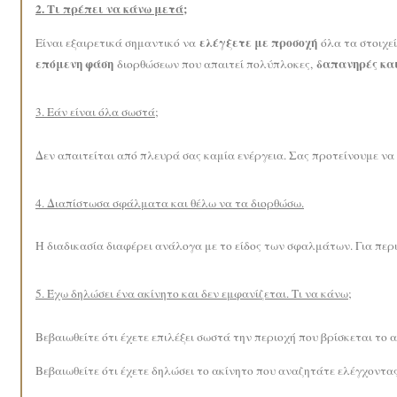
2. Τι πρέπει να κάνω μετά;
ελέγξετε με προσοχή
Είναι εξαιρετικά σημαντικό να
όλα τα στοιχεί
επόμενη φάση
δαπανηρές και
διορθώσεων που απαιτεί πολύπλοκες,
3. Εάν είναι όλα σωστά;
Δεν απαιτείται από πλευρά σας καμία ενέργεια. Σας προτείνουμε ν
4. Διαπίστωσα σφάλματα και θέλω να τα διορθώσω.
Η διαδικασία διαφέρει ανάλογα με το είδος των σφαλμάτων. Για πε
5. Έχω δηλώσει ένα ακίνητο και δεν εμφανίζεται. Τι να κάνω;
Βεβαιωθείτε ότι έχετε επιλέξει σωστά την περιοχή που βρίσκεται το α
Βεβαιωθείτε ότι έχετε δηλώσει το ακίνητο που αναζητάτε ελέγχοντας