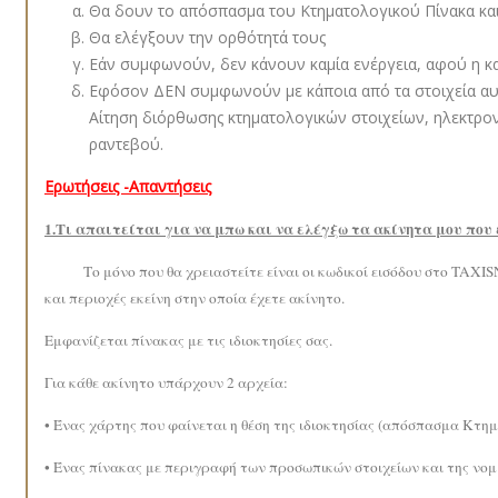
Θα δουν το απόσπασμα του Κτηματολογικού Πίνακα και 
Θα ελέγξουν την ορθότητά τους
Εάν συμφωνούν, δεν κάνουν καμία ενέργεια, αφού η κ
Εφόσον ΔΕΝ συμφωνούν με κάποια από τα στοιχεία αυτά
Αίτηση διόρθωσης κτηματολογικών στοιχείων, ηλεκτρο
ραντεβού.
Ερωτήσεις -Απαντήσεις
1.Τι απαιτείται για να μπω και να ελέγξω τα ακίνητα μου που 
Το μόνο που θα χρειαστείτε είναι οι κωδικοί εισόδου στο TAXISNE
και περιοχές εκείνη στην οποία έχετε ακίνητο.
Εμφανίζεται πίνακας με τις ιδιοκτησίες σας.
Για κάθε ακίνητο υπάρχουν 2 αρχεία:
• Ένας χάρτης που φαίνεται η θέση της ιδιοκτησίας (απόσπασμα Κτ
• Ένας πίνακας με περιγραφή των προσωπικών στοιχείων και της 