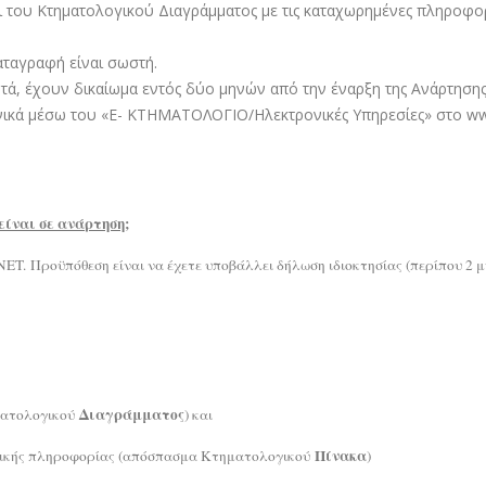
του Κτηματολογικού Διαγράμματος με τις καταχωρημένες πληροφορί
αταγραφή είναι σωστή.
, έχουν δικαίωμα εντός δύο μηνών από την έναρξη της Ανάρτησης 
νικά μέσω του «E- ΚΤΗΜΑΤΟΛΟΓΙΟ/Ηλεκτρονικές Υπηρεσίες» στο www
είναι σε ανάρτηση;
T. Προϋπόθεση είναι να έχετε υποβάλλει δήλωση ιδιοκτησίας (περίπου 2 μ
Διαγράμματος
ηματολογικού
) και
Πίνακα
νομικής πληροφορίας (απόσπασμα Κτηματολογικού
)