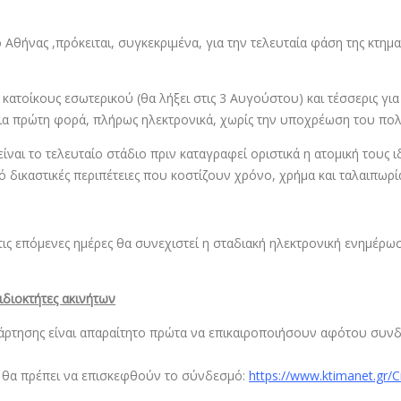
Αθήνας ,πρόκειται, συγκεκριμένα, για την τελευταία φάση της κτημ
 κατοίκους εσωτερικού (θα λήξει στις 3 Αυγούστου) και τέσσερις γι
 για πρώτη φορά, πλήρως ηλεκτρονικά, χωρίς την υποχρέωση του π
είναι το τελευταίο στάδιο πριν καταγραφεί οριστικά η ατομική του
ικαστικές περιπέτειες που κοστίζουν χρόνο, χρήμα και ταλαιπωρί
 τις επόμενες ημέρες θα συνεχιστεί η σταδιακή ηλεκτρονική ενημέρ
ιδιοκτήτες ακινήτων
Ανάρτησης είναι απαραίτητο πρώτα να επικαιροποιήσουν αφότου συνδ
ά θα πρέπει να επισκεφθούν το σύνδεσμό:
https://www.ktimanet.gr/C