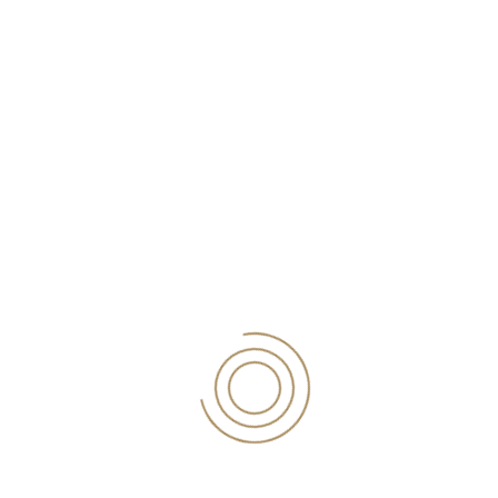
ΑΝΑΓΝΩΣΤΗΡΙΟ ΑΓΙΑΣΟΥ
ΙΕΡΟΣ ΝΑΟΣ ΑΓ. ΘΕΟΚΤΙΣΤΗΣ ΚΩΜΗΣ
ΑΘΛΗΤΙΚΟΣ ΠΟΔ. ΣΥΛΛΟΓΟΣ “ΑΝΑΓΕΝΝΗΣΗ”.
ΓΥΜΝΑΣΤΙΚΟΣ ΣΥΛΛΟΓΟΣ ΑΓΙΑΣΟΥ “Ο ΟΛΥΜΠΟΣ”
ΕΞΩΡΑΙΣΤΙΚΟΣ ΠΟΛΙΤΙΣΤΙΚΟΣ ΣΥΛΛΟΓΟΣ ΒΑΡΕΙΑΣ
ΙΕΡΟΣ ΝΑΟΣ ΑΓΙΑΣ ΤΡΙΑΔΑΣ ΑΓΙΑΣΟΥ
ΙΕΡΟΣ ΝΑΟΣ ΑΓ. ΠΡΟΚΟΠΙΟΥ ΙΠΠΕΙΟΥ