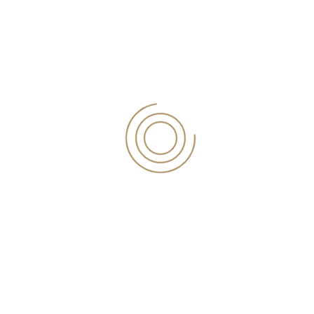
ΣΥΜΒΟΥΛΕΥΤΙΚΈΣ
ΡΩΤΗΣΤΕ ΜΑΣ
orfanos@outlook.com.gr
Μυτιλήνη:
2251040115
-
6980111423
-
Viber